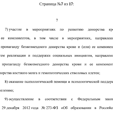
Страница №
7
из
17
: