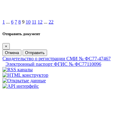
1
...
6
7
8
9
10
11
12
...
22
Отправить документ
×
Отмена
Отправить
Свидетельство о регистрации СМИ № ФС77-47467
Электронный паспорт ФГИС № ФС77110096