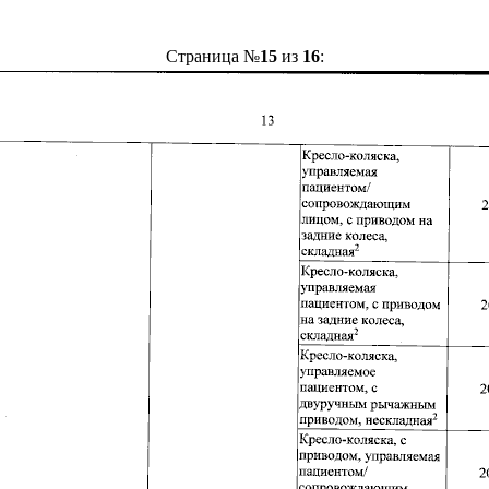
Страница №
15
из
16
: