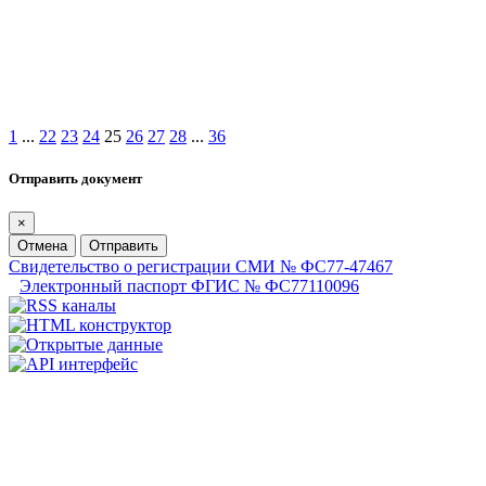
1
...
22
23
24
25
26
27
28
...
36
Отправить документ
×
Отмена
Отправить
Свидетельство о регистрации СМИ № ФС77-47467
Электронный паспорт ФГИС № ФС77110096