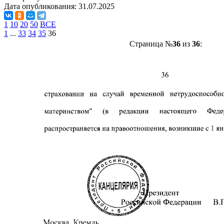
Дата опубликования:
31.07.2025
1
10
20
50
ВСЕ
1
...
33
34
35
36
Страница №
36
из
36
: