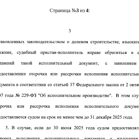
Страница №
3
из
4
: