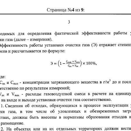
Страница №
4
из
9
: