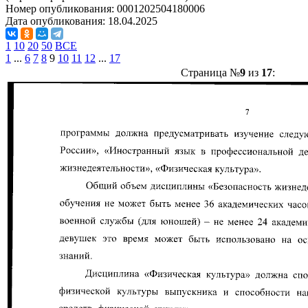
Номер опубликования:
0001202504180006
Дата опубликования:
18.04.2025
1
10
20
50
ВСЕ
1
...
6
7
8
9
10
11
12
...
17
Страница №
9
из
17
: