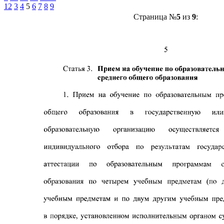
1
2
3
4
5
6
7
8
9
Страница №
5
из
9
: