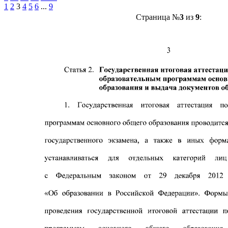
1
2
3
4
5
6
...
9
Страница №
3
из
9
: