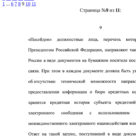
1
...
6
7
8
9
10
11
Страница №
9
из
11
: