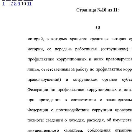
1
...
7
8
9
10
11
Страница №
10
из
11
: