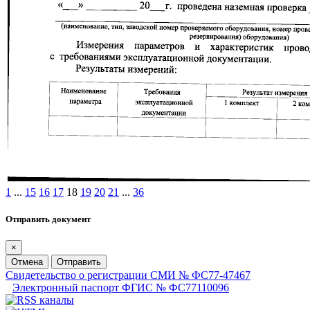
1
...
15
16
17
18
19
20
21
...
36
Отправить документ
×
Отмена
Отправить
Свидетельство о регистрации СМИ № ФС77-47467
Электронный паспорт ФГИС № ФС77110096