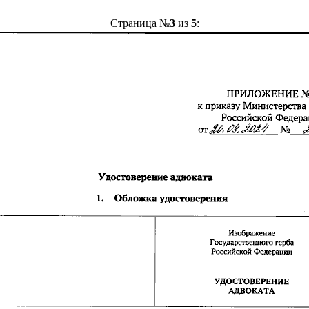
Страница №
3
из
5
: