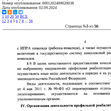
Номер опубликования:
0001202409020038
Дата опубликования:
02.09.2024
1
10
20
50
ВСЕ
1
2
3
4
5
6
7
8
...
56
Страница №
5
из
56
: