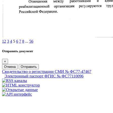
1
2
3
4
5
6
7
8
...
56
Отправить документ
×
Отмена
Отправить
Свидетельство о регистрации СМИ № ФС77-47467
Электронный паспорт ФГИС № ФС77110096