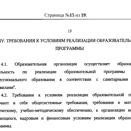
Страница №
15
из
19
: