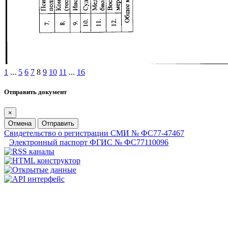
1
...
5
6
7
8
9
10
11
...
16
Отправить документ
×
Отмена
Отправить
Свидетельство о регистрации СМИ № ФС77-47467
Электронный паспорт ФГИС № ФС77110096