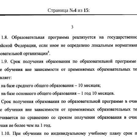
Страница №
4
из
15
: