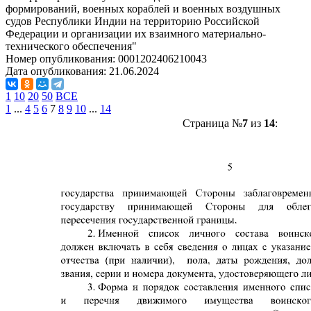
формирований, военных кораблей и военных воздушных
судов Республики Индии на территорию Российской
Федерации и организации их взаимного материально-
технического обеспечения"
Номер опубликования:
0001202406210043
Дата опубликования:
21.06.2024
1
10
20
50
ВСЕ
1
...
4
5
6
7
8
9
10
...
14
Страница №
7
из
14
: