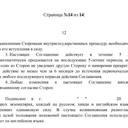
Страница №
14
из
14
: