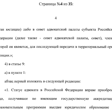
Страница №
4
из
35
: