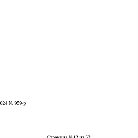
2024 № 959-р
Страница №
12
из
57
: