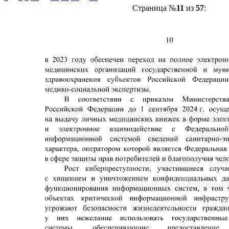
Страница №
11
из
57
: