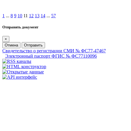
1
...
8
9
10
11
12
13
14
...
57
Отправить документ
×
Отмена
Отправить
Свидетельство о регистрации СМИ № ФС77-47467
Электронный паспорт ФГИС № ФС77110096