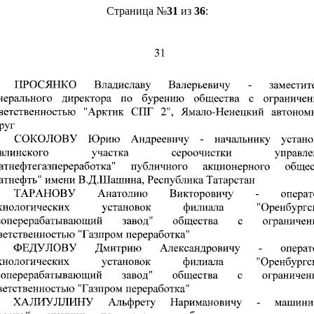
Страница №
31
из
36
: