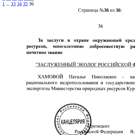
1
...
33
34
35
36
Страница №
36
из
36
: