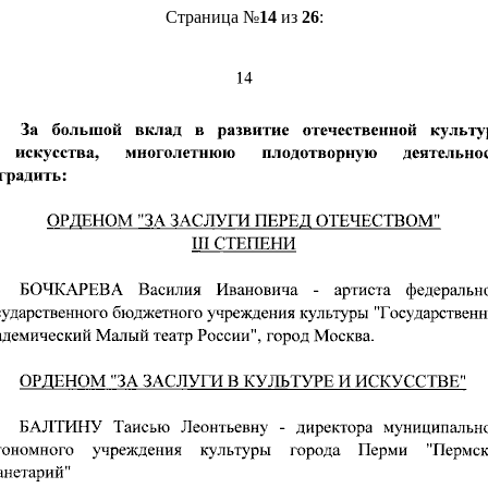
Страница №
14
из
26
: