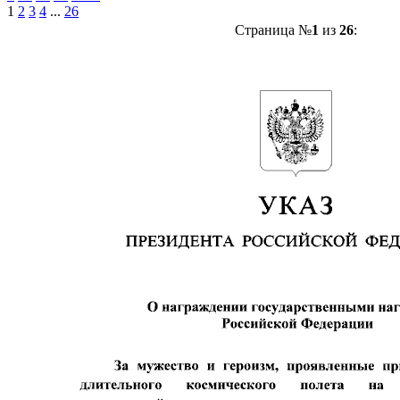
1
2
3
4
...
26
Страница №
1
из
26
: