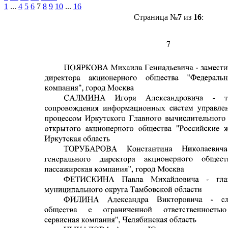
1
...
4
5
6
7
8
9
10
...
16
Страница №
7
из
16
: