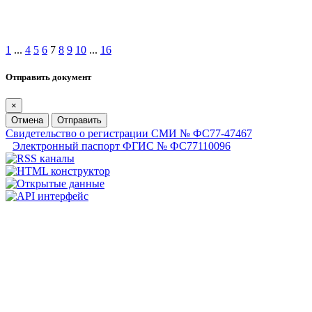
1
...
4
5
6
7
8
9
10
...
16
Отправить документ
×
Отмена
Отправить
Свидетельство о регистрации СМИ № ФС77-47467
Электронный паспорт ФГИС № ФС77110096