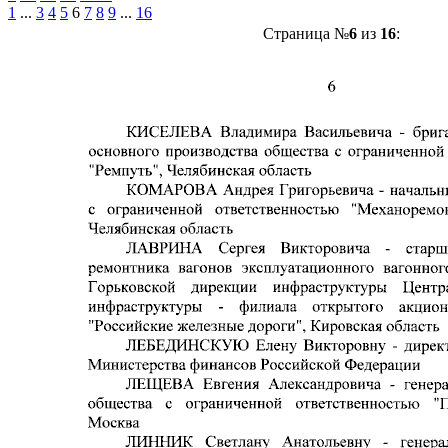
1
...
3
4
5
6
7
8
9
...
16
Страница №
6
из
16
: