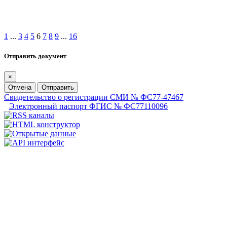
1
...
3
4
5
6
7
8
9
...
16
Отправить документ
×
Отмена
Отправить
Свидетельство о регистрации СМИ № ФС77-47467
Электронный паспорт ФГИС № ФС77110096