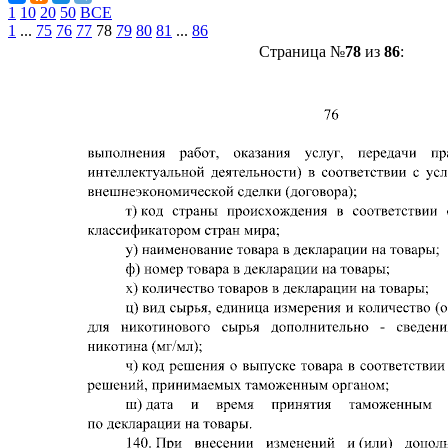
1
10
20
50
ВСЕ
1
...
75
76
77
78
79
80
81
...
86
Страница №
78
из
86
: