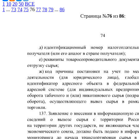
1
10
20
50
ВСЕ
1
...
73
74
75
76
77
78
79
...
86
Страница №
76
из
86
: