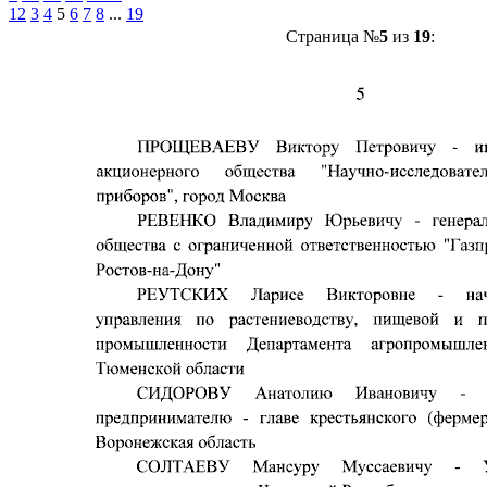
1
2
3
4
5
6
7
8
...
19
Страница №
5
из
19
: