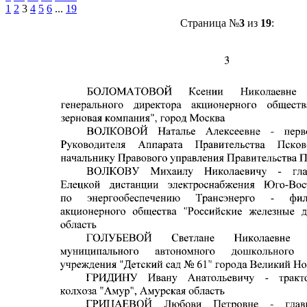
1
2
3
4
5
6
...
19
Страница №
3
из
19
: