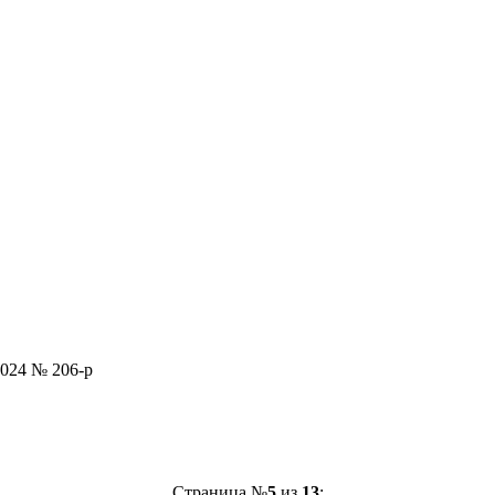
2024 № 206-р
Страница №
5
из
13
: