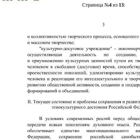
Страница №
4
из
13
: