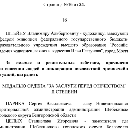
Страница №
16
из
24
: