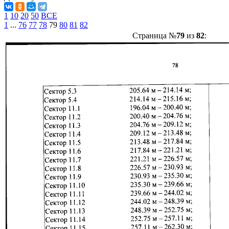
1
10
20
50
ВСЕ
1
...
76
77
78
79
80
81
82
Страница №
79
из
82
: