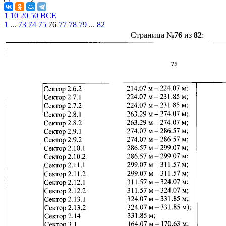
1
10
20
50
ВСЕ
1
...
73
74
75
76
77
78
79
...
82
Страница №
76
из
82
: