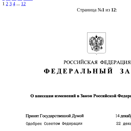
1
2
3
4
...
12
Страница №
1
из
12
: