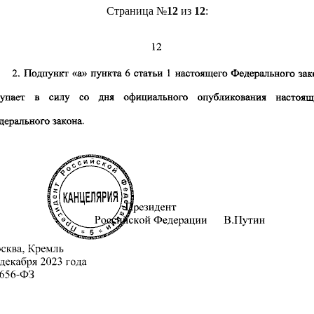
Страница №
12
из
12
: