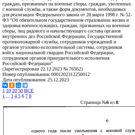
граждан, призванных на военные сборы, граждан, уволенных
с военной службы, а также форм документов, необходимых
для реализации Федерального закона от 28 марта 1998 г. № 52-
ФЗ "Об обязательном государственном страховании жизни и
здоровья военнослужащих, граждан, призванных на военные
сборы, лиц рядового и начальствующего состава органов
внутренних дел Российской Федерации, Государственной
противопожарной службы, сотрудников учреждений и
органов уголовно-исполнительной системы, сотрудников
войск национальной гвардии Российской Федерации,
сотрудников органов принудительного исполнения
Российской Федерации"
(Зарегистрирован 22.12.2023 № 76562)
Номер опубликования:
0001202312250012
Дата опубликования:
25.12.2023
1
10
20
50
ВСЕ
1
...
3
4
5
6
7
8
Страница №
6
из
8
: