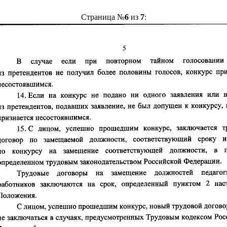
Страница №
6
из
7
: