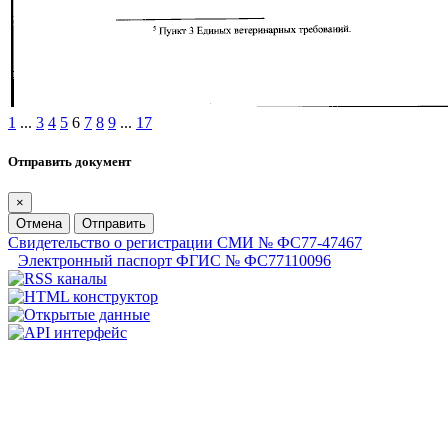
1
...
3
4
5
6
7
8
9
...
17
Отправить документ
×
Отмена
Отправить
Свидетельство о регистрации СМИ № ФС77-47467
Электронный паспорт ФГИС № ФС77110096