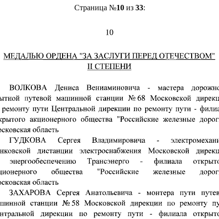
Страница №
10
из
33
: