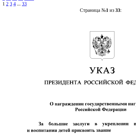
1
2
3
4
...
33
Страница №
1
из
33
: