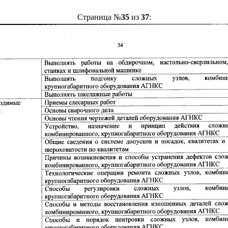
Страница №
35
из
37
: