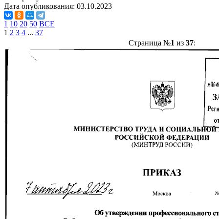
Дата опубликования:
03.10.2023
1
10
20
50
ВСЕ
1
2
3
4
...
37
Страница №
1
из
37
: