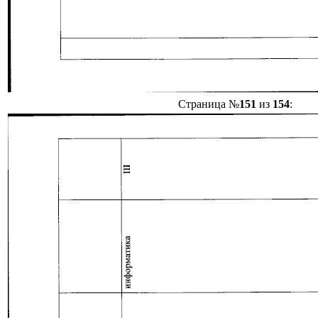
Страница №
151
из
154
: