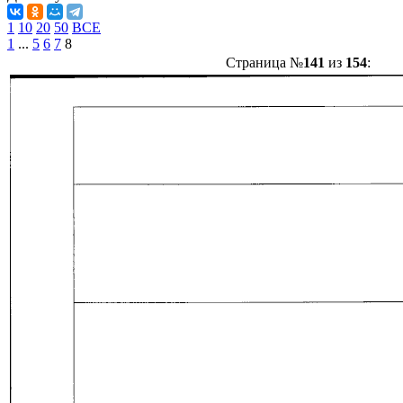
1
10
20
50
ВСЕ
1
...
5
6
7
8
Страница №
141
из
154
: