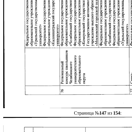
Страница №
147
из
154
: