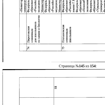
Страница №
145
из
154
: