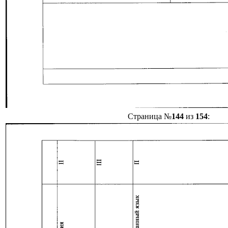
Страница №
144
из
154
: