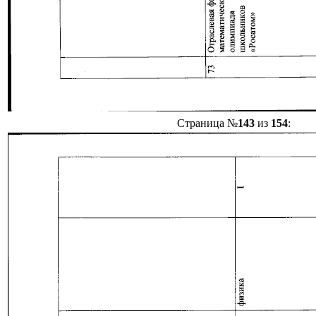
Страница №
143
из
154
: