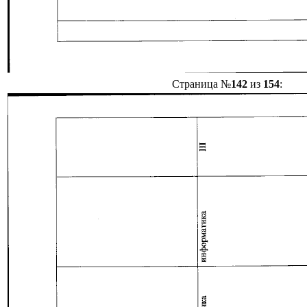
Страница №
142
из
154
: