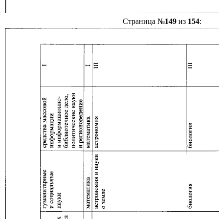
Страница №
149
из
154
: