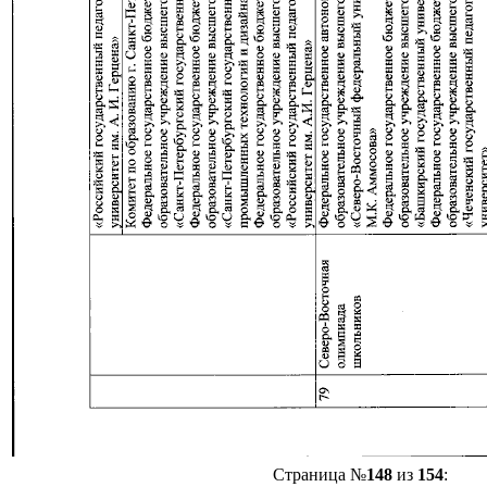
Страница №
148
из
154
: