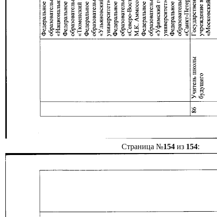
Страница №
154
из
154
: