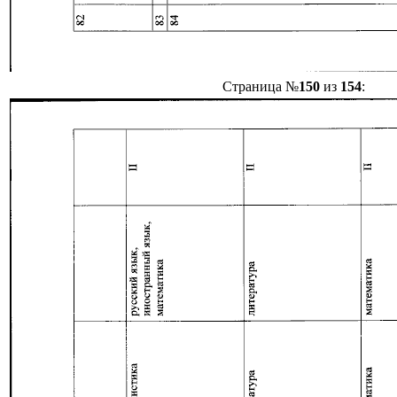
Страница №
150
из
154
: