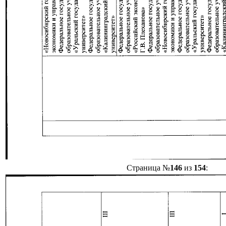
Страница №
146
из
154
: