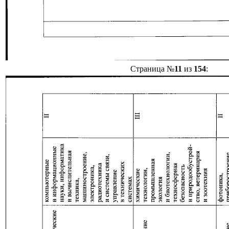
Страница №
11
из
154
: