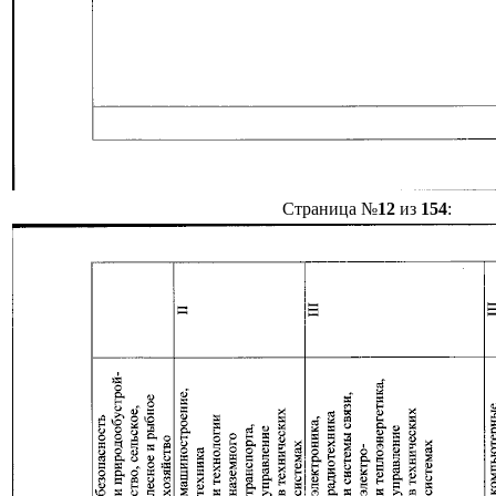
Страница №
12
из
154
: