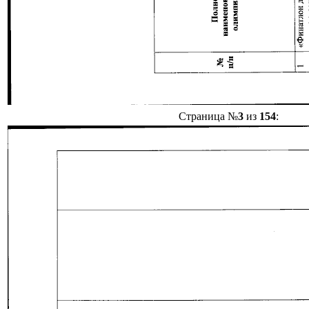
Страница №
3
из
154
: