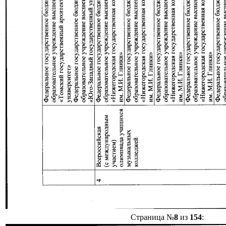
Страница №
8
из
154
: