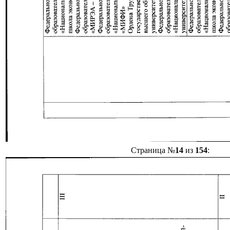
Страница №
14
из
154
: