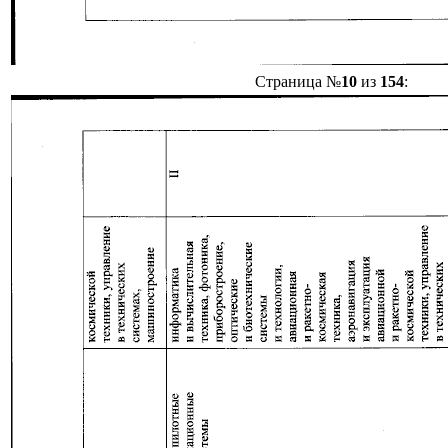
Страница №
10
из
154
: