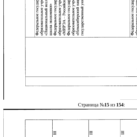
Страница №
15
из
154
: