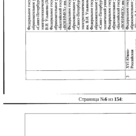
Страница №
6
из
154
: