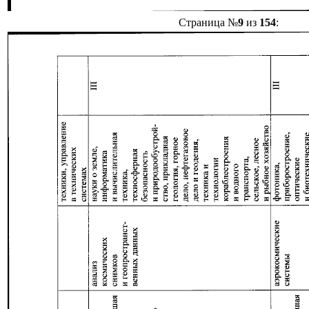
Страница №
9
из
154
: