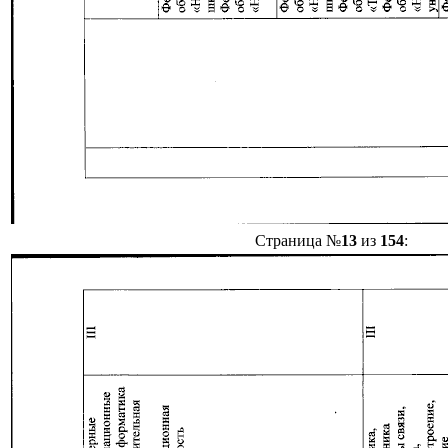
Страница №
13
из
154
: