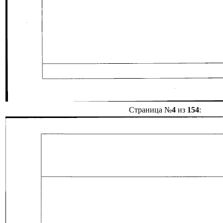
Страница №
4
из
154
: