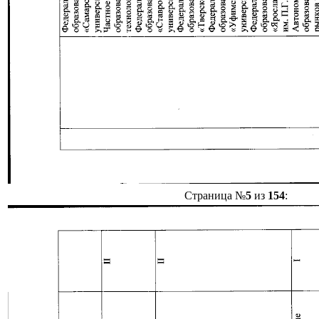
Страница №
5
из
154
: