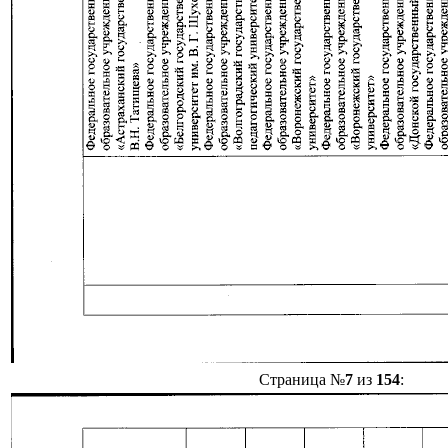
Страница №
7
из
154
: