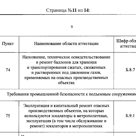
Страница №
11
из
14
: